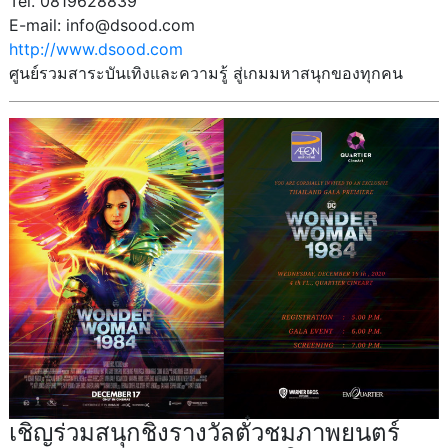
Tel. 0819628839
E-mail: info@dsood.com
http://www.dsood.com
ศูนย์รวมสาระบันเทิงและความรู้ สู่เกมมหาสนุกของทุกคน
เชิญร่วมสนุกชิงรางวัลตั๋วชมภาพยนตร์