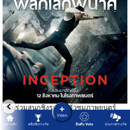
เชิญร่วมสนุกชิงรางวัลตั๋วชมภาพยนตร์
INCEPTION : IMAX Paragon ในหน้า
Video
คลิปชิงรางวัล Dsood.com ประจำสัปดาห์
หน้าหลัก
คลิปชิงรางวัล
อันดับ Vote
ประกาศรางวัล