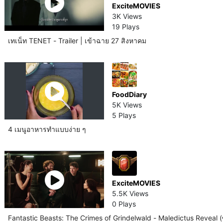
ExciteMOVIES
3K Views
19 Plays
เทเน็ท TENET - Trailer | เข้าฉาย 27 สิงหาคม
FoodDiary
5K Views
5 Plays
4 เมนูอาหารทำแบบง่าย ๆ
ExciteMOVIES
5.5K Views
0 Plays
Fantastic Beasts: The Crimes of Grindelwald - Maledictus Reveal (