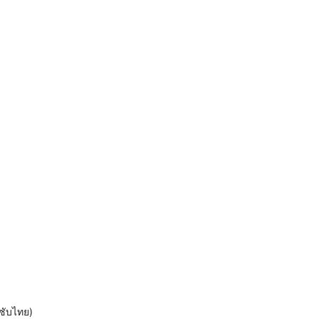
ซับไทย)