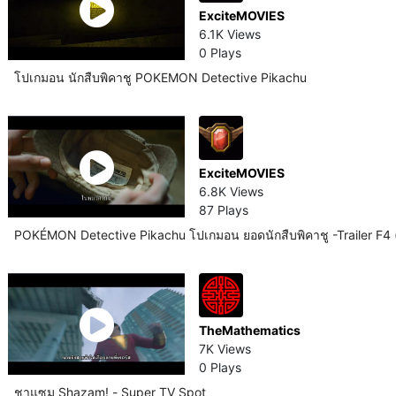
ExciteMOVIES
6.1K Views
0 Plays
โปเกมอน นักสืบพิคาชู POKEMON Detective Pikachu
ExciteMOVIES
6.8K Views
87 Plays
POKÉMON Detective Pikachu โปเกมอน ยอดนักสืบพิคาชู -Trailer F4 
TheMathematics
7K Views
0 Plays
ชาแซม Shazam! - Super TV Spot