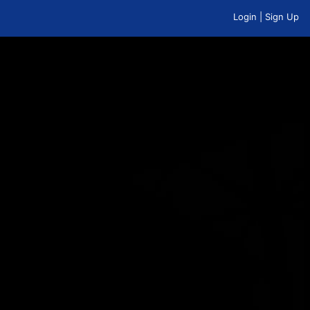
Login
|
Sign Up