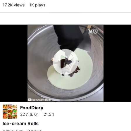
17.2K views
1K plays
FoodDiary
22 ก.ย. 61 21.54
Ice-cream Rolls