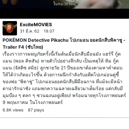
ExciteMOVIES
31 มี.ค. 62 19.07
POKÉMON Detective Pikachu โปเกมอน ยอดนักสืบพิคาชู -
Trailer F4 (ซับไทย)
เรื่องราวการผจญภัยครั้งนี้เริ่มต้นเมื่อนักสืบมือฉมัง แฮร์รี่ กู้ด
แมน (พอล คิทสัน) หายตัวไปอย่างลึกลับ เป็นเหตุให้ ทิม กู้ด
แมน (จัสดิซ สมิธ) ลูกชายวัย 21 ปีของเขาต้องตามหาคำตอบ
ให้ได้ว่าเกิดอะไรขึ้น ด้วยการผนึกกำลังกับอดีตโปเกม่อนคู่ซี้
ของพ่อ “พิคาชู” โปเกม่อนยอดนักสืบฝีมือฉกาจ ที่แม้จะมีหน้า
ตาน่ารักน่าชัง แถมพกความฉลาดเฉลียวมาเต็มร้อย แต่กลับมี
มุมบ๊อง ๆ ตลก ๆ ชวนฉงนอยู่เพียบ! พร้อมฉายทุกโรงภาพยนตร์
9 พฤษภาคม ในโรงภาพยนตร์
6.8K views
87 plays