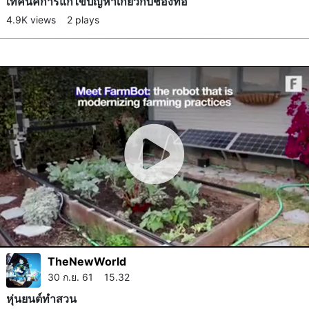
เทคนิค​การแก้ไขปัญหา​เกี่ยวกับช่องท่อ
4.9K views
2 plays
TheNewWorld
30 ก.ย. 61 15.32
หุ่นยนต์​ทำสวน