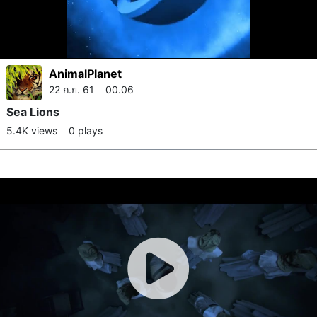
AnimalPlanet
22 ก.ย. 61 00.06
Sea Lions
5.4K views
0 plays