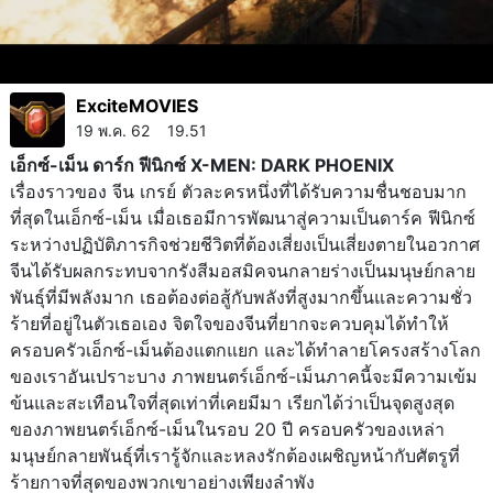
ExciteMOVIES
19 พ.ค. 62 19.51
เอ็กซ์-เม็น ดาร์ก ฟีนิกซ์ X-MEN: DARK PHOENIX
เรื่องราวของ จีน เกรย์ ตัวละครหนึ่งที่ได้รับความชื่นชอบมาก
ที่สุดในเอ็กซ์-เม็น เมื่อเธอมีการพัฒนาสู่ความเป็นดาร์ค ฟีนิกซ์
ระหว่างปฏิบัติภารกิจช่วยชีวิตที่ต้องเสี่ยงเป็นเสี่ยงตายในอวกาศ
จีนได้รับผลกระทบจากรังสีมอสมิคจนกลายร่างเป็นมนุษย์กลาย
พันธุ์ที่มีพลังมาก เธอต้องต่อสู้กับพลังที่สูงมากขึ้นและความชั่ว
ร้ายที่อยู่ในตัวเธอเอง จิตใจของจีนที่ยากจะควบคุมได้ทำให้
ครอบครัวเอ็กซ์-เม็นต้องแตกแยก และได้ทำลายโครงสร้างโลก
ของเราอันเปราะบาง ภาพยนตร์เอ็กซ์-เม็นภาคนี้จะมีความเข้ม
ข้นและสะเทือนใจที่สุดเท่าที่เคยมีมา เรียกได้ว่าเป็นจุดสูงสุด
ของภาพยนตร์เอ็กซ์-เม็นในรอบ 20 ปี ครอบครัวของเหล่า
มนุษย์กลายพันธุ์ที่เรารู้จักและหลงรักต้องเผชิญหน้ากับศัตรูที่
ร้ายกาจที่สุดของพวกเขาอย่างเพียงลำพัง