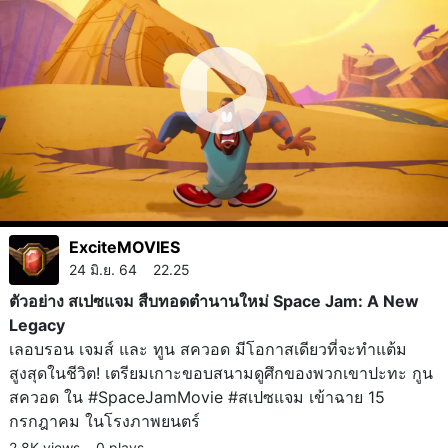
ExciteMOVIES
24 มิ.ย. 64 22.25
ตัวอย่าง สเปซแจม สืบทอดตำนานใหม่ Space Jam: A New
Legacy
เลอบรอน เจมส์ และ ทูน สควอด มีโอกาสเดียวที่จะทำแต้ม
สูงสุดในชีวิต! เตรียมเกาะขอบสนามดูศึกของพวกเขาปะทะ กูน
สควอด ใน #SpaceJamMovie #สเปซแจม เข้าฉาย 15
กรกฎาคม ในโรงภาพยนตร์
2.8K views
0 plays