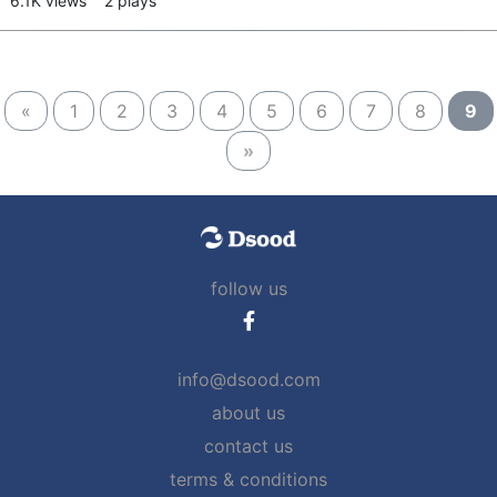
6.1K views
2 plays
«
1
2
3
4
5
6
7
8
9
»
follow us
info@dsood.com
about us
contact us
terms & conditions