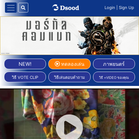
Login
|
Sign Up
NEW!
ทดลองเล่น
ภาพยนตร์
วิธี VOTE CLIP
วิธีเล่นตอบคำถาม
วิธี +VIDEO ของคุณ