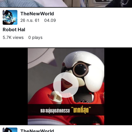
TheNewWorld
26 ก.ย. 61 04.09
Robot Hal
5.7K views
0 plays
TheNewWorld