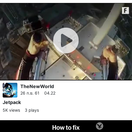
TheNewWorld
26 ก.ย. 61 04.22
Jetpack
5K views
3 plays