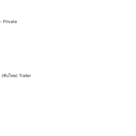
- Private
อลิตา แบทเทิ้ล แองเจิ้ล Alita : Battle Angel นางฟ้าตกสวรรค์ นักรบจุติ - (ซับไทย) Trailer