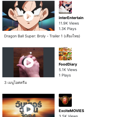
interEntertain
11.9K Views
1.3K Plays
Dragon Ball Super: Broly - Trailer 1 (เสียงไทย)
FoodDiary
5.1K Views
1 Plays
3 เมนูไอศครีม
ExciteMOVIES
3.5K Views