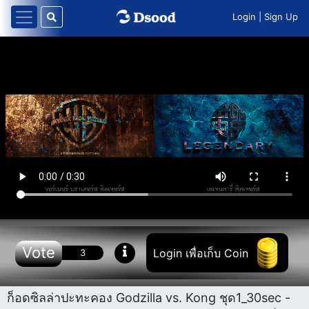
Login
|
Sign Up
Vote
Login เพื่อเก็บ Coin
3
ก็อดซิลล่าปะทะคอง Godzilla vs. Kong ชุด1_30sec -