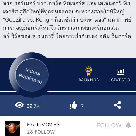
จาก วอร์เนอร์ บราเดอร์ส พิกเจอร์ส และ เลเจนดารี่ พิก
เจอร์ส สู่ศึกใหญ่ที่ทุกคนรอคอยระหว่างสองยักษ์ใหญ่
“Godzilla vs. Kong - ก็อดซิลล่า ปะทะ คอง” มหากาพย์
การผจญภัยครั้งใหม่ในจักรวาลภาพยนตร์มอนสเต
อร์เวิร์สของเลเจนดารี่ โดยการกำกับของ อดัม วินการ์ด
เล่นเกม
ตอบคำถาม
STATISTIC
RANKINGS
29.7K
7
ExciteMOVIES
FOLLOW
28
FOLLOW