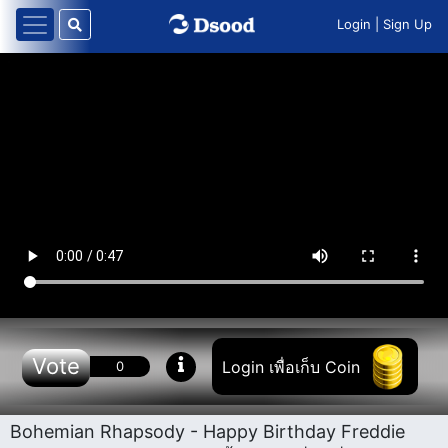
Login
|
Sign Up
Vote
Login เพื่อเก็บ Coin
0
Bohemian Rhapsody - Happy Birthday Freddie