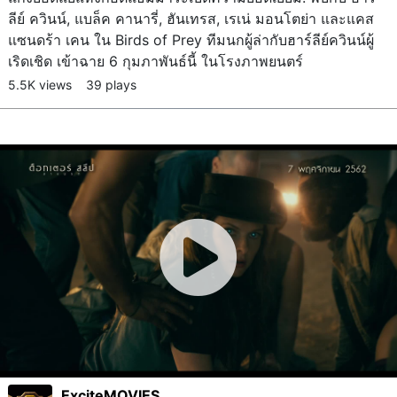
ลีย์ ควินน์, แบล็ค คานารี่, ฮันเทรส, เรเน่ มอนโตย่า และแคส
แซนดร้า เคน ใน Birds of Prey ทีมนกผู้ล่ากับฮาร์ลีย์ควินน์ผู้
เริดเชิด เข้าฉาย 6 กุมภาพันธ์นี้ ในโรงภาพยนตร์
5.5K views
39 plays
ExciteMOVIES