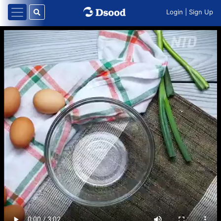
Login
|
Sign Up