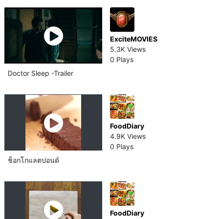
ExciteMOVIES
5.3K Views
0 Plays
Doctor Sleep -Trailer
FoodDiary
4.9K Views
0 Plays
ช็อกโกแลต​ปอนด์​
FoodDiary