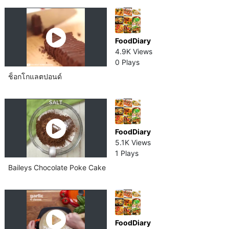
FoodDiary
4.9K Views
0 Plays
ช็อกโกแลต​ปอนด์​
FoodDiary
5.1K Views
1 Plays
Baileys Chocolate Poke Cake
FoodDiary