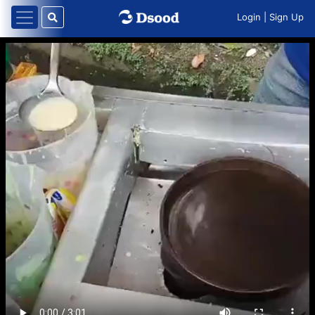
Login
|
Sign Up