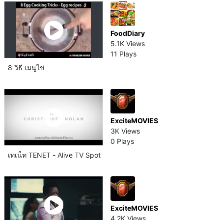
FoodDiary
5.1K Views
11 Plays
8 วิธี เมนูไข่
ExciteMOVIES
3K Views
0 Plays
เทเน็ท TENET - Alive TV Spot
ExciteMOVIES
4.2K Views