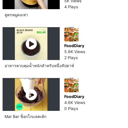
5K Views
4 Plays
สูตรหมูดงเห่า
FoodDiary
5.6K Views
2 Plays
อาหารควบคุมน้ำหนักสำหรับหนึ่งสัปดาห์​
FoodDiary
4.6K Views
0 Plays
Mar Bar ช็อกโกแลต​เค้ก