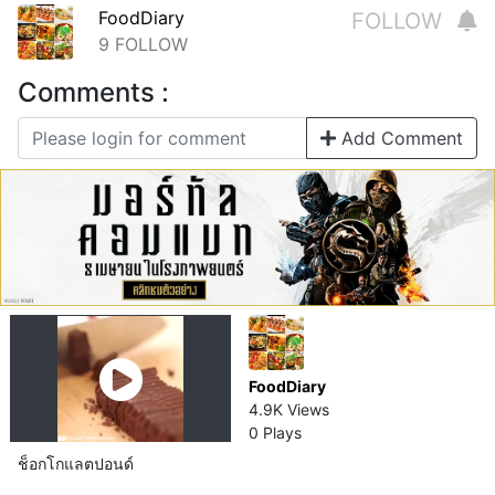
FoodDiary
FOLLOW
9
FOLLOW
Comments :
Add Comment
FoodDiary
4.9K Views
0 Plays
ช็อกโกแลต​ปอนด์​