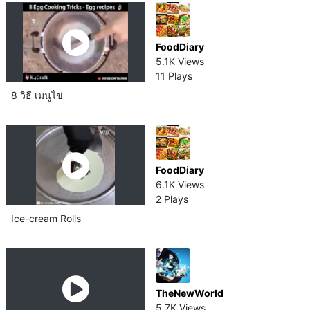
FoodDiary
5.1K Views
11 Plays
8 วิธี เมนูไข่
FoodDiary
6.1K Views
2 Plays
Ice-cream Rolls
TheNewWorld
5.7K Views