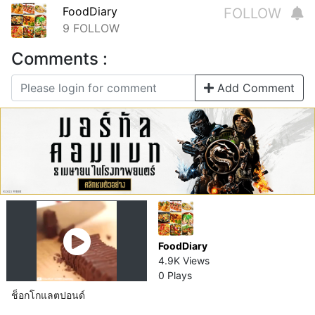
FoodDiary
FOLLOW
9
FOLLOW
Comments :
Add Comment
FoodDiary
4.9K Views
0 Plays
ช็อกโกแลต​ปอนด์​