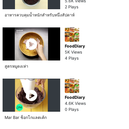
5.6K Views
2 Plays
อาหารควบคุมน้ำหนักสำหรับหนึ่งสัปดาห์​
FoodDiary
5K Views
4 Plays
สูตรหมูดงเห่า
FoodDiary
4.6K Views
0 Plays
Mar Bar ช็อกโกแลต​เค้ก