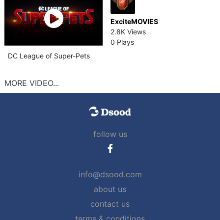
ExciteMOVIES
2.8K Views
0 Plays
DC League of Super-Pets
MORE VIDEO...
follow us
info@dsood.com
about us
contact us
terms & conditions