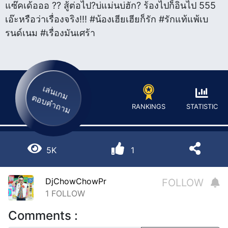
แซ๊คเด้อออ ?? สู้ต่อไป?บ่แม่นบ่ฮัก? ร้องไปก็อินไป 555
เอ๊ะหรือว่าเรื่องจริง!!! #น้องเฮียเฮียก็รัก #รักแท้แพ้เบ
รนด์เนม #เรื่องมันเศร้า
เล่นเกม
ตอบคำถาม
STATISTIC
RANKINGS
5K
1
DjChowChowPr
FOLLOW
1
FOLLOW
Comments :