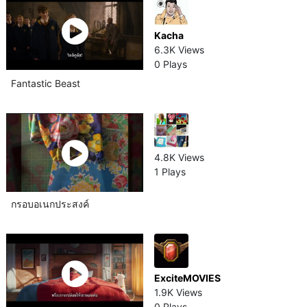
Kacha
6.3K Views
0 Plays
Fantastic Beast
4.8K Views
1 Plays
กรอบอเนกประสงค์​
ExciteMOVIES
1.9K Views
0 Plays